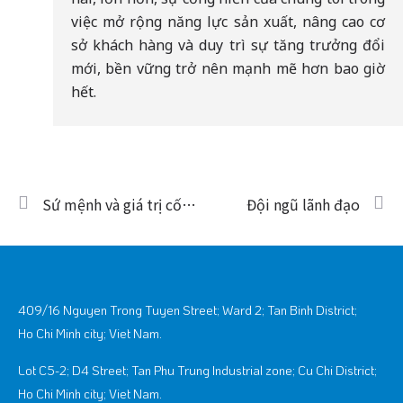
việc mở rộng năng lực sản xuất, nâng cao cơ
sở khách hàng và duy trì sự tăng trưởng đổi
mới, bền vững trở nên mạnh mẽ hơn bao giờ
hết.
Prev
Ti
Sứ mệnh và giá trị cốt lõi
Đội ngũ lãnh đạo
409/16 Nguyen Trong Tuyen Street; Ward 2; Tan Binh District;
Ho Chi Minh city; Viet Nam.
Lot C5-2; D4 Street; Tan Phu Trung Industrial zone; Cu Chi District;
Ho Chi Minh city; Viet Nam.