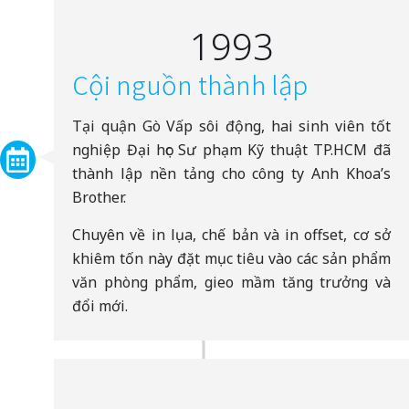
1993
Cội nguồn thành lập
Tư vấn phát triển sản ph
theo yêu cầu khách hàng
Tại quận Gò Vấp sôi động, hai sinh viên tốt
In Ấn theo các phương thứ
nghiệp Đại học Sư phạm Kỹ thuật TP.HCM đã
đặc biệt: in mùi hương, in
thành lập nền tảng cho công ty Anh Khoa’s
nhung, in bảo mật…
Brother.
Đóng Gói
Chuyên về in lụa, chế bản và in offset, cơ sở
khiêm tốn này đặt mục tiêu vào các sản phẩm
Đào tạo: quản trị sản xuất i
văn phòng phẩm, gieo mầm tăng trưởng và
và quản trị màu
đổi mới.
In thử và hiệu ứng đặc biệt
Phát Triển Mẫu Sản Phẩm