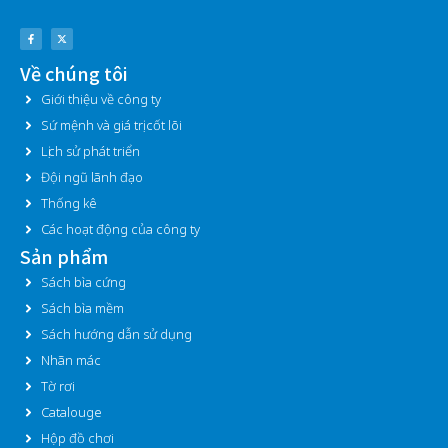
F
X
a
-
c
t
e
w
Về chúng tôi
b
i
o
t
o
t
Giới thiệu về công ty
k
e
-
r
f
Sứ mệnh và giá trị cốt lõi
Lịch sử phát triển
Đội ngũ lãnh đạo
Thống kê
Các hoạt động của công ty
Sản phẩm
Sách bìa cứng
Sách bìa mềm
Sách hướng dẫn sử dụng
Nhãn mác
Tờ rơi
Catalouge
Hộp đồ chơi