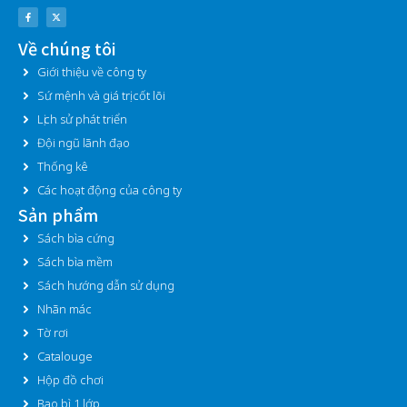
F
X
a
-
c
t
e
w
Về chúng tôi
b
i
o
t
o
t
Giới thiệu về công ty
k
e
-
r
f
Sứ mệnh và giá trị cốt lõi
Lịch sử phát triển
Đội ngũ lãnh đạo
Thống kê
Các hoạt động của công ty
Sản phẩm
Sách bìa cứng
Sách bìa mềm
Sách hướng dẫn sử dụng
Nhãn mác
Tờ rơi
Catalouge
Hộp đồ chơi
Bao bì 1 lớp