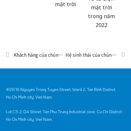
mặt trời
mặt trời
trong năm
2022
Prev
Ti
Khách hàng của chúng tôi
Hệ sinh thái của chúng tôi
409/16 Nguyen Trong Tuyen Street; Ward 2; Tan Binh District;
Ho Chi Minh city; Viet Nam.
Lot C5-2; D4 Street; Tan Phu Trung Industrial zone; Cu Chi District;
Ho Chi Minh city; Viet Nam.